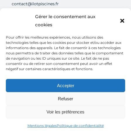
contact@ilotpiscines.fr
Gérer le consentement aux
cookies
Pour offrir les meilleures expériences, nous utilisons des
technologies telles que les cookies pour stocker et/ou accéder aux
GUÉRANDE
informations des appareils. Le fait de consentir à ces technologies
2 Rue de la Pré Neuve
nous permettra de traiter des données telles que le comportement
44350 Guérande
de navigation ou les ID uniques sur ce site. Le fait de ne pas
consentir ou de retirer son consentement peut avoir un effet
contact@ilotpiscines.fr
négatif sur certaines caractéristiques et fonctions.
Accepter
Refuser
Voir les préférences
© 2025 Ilot Piscines. Tous droits réservés. Site internet
réalisé par
IDéales
.
Suivi par :
Orocom
Mentions légales
Politique de confidentialité