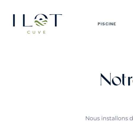
CONCEPTION PI
PISCINE SUR ME
PISCINE
RÉALISATIONS P
CONCEPTION P
PISCINE SUR M
RÉALISATIONS 
Not
Nous installons 