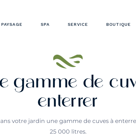
SCINE
DÉPANNAGE
EQUIPEMENT
SURE
RÉNOVATION
TRAITEMENT
PAYSAGE
SPA
SERVICE
BOUTIQUE
ISCINE
ENTRETIEN
MOBILIER
ISCINE
DÉPANNAGE
EQUIPEMEN
ESURE
RÉNOVATION
TRAITEMEN
PISCINE
ENTRETIEN
MOBILIER
re gamme de cuv
enterrer
dans votre jardin une gamme de cuves à enterrer
25 000 litres.