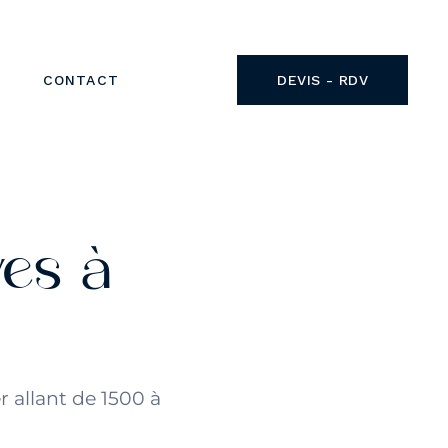
EQUIPE
NOUS CONTACTER
CONTACT
DEVIS - RDV
DEVIS / RENDEZ-VOUS
T
EQUIPE
T
NOUS CONTACTER
DEVIS / RENDEZ-VOUS
es à
 allant de 1500 à